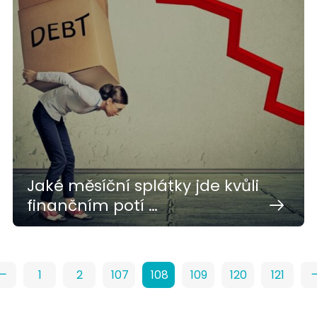
Jaké měsíční splátky jde kvůli
finančním potí …
1
2
107
108
109
120
121