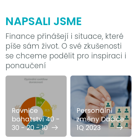
NAPSALI JSME
Finance přinášejí i situace, které
píše sám život. O své zkušenosti
se chceme podělit pro inspiraci i
ponaučení
Rovnice
Personální
bohatství 40 -
změny Dačice
30 - 20 - 10
1Q 2023