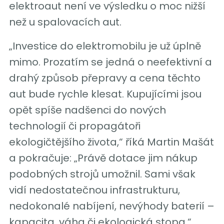
elektroaut není ve výsledku o moc nižší
než u spalovacích aut.
„Investice do elektromobilu je už úplně
mimo. Prozatím se jedná o neefektivní a
drahý způsob přepravy a cena těchto
aut bude rychle klesat. Kupujícími jsou
opět spíše nadšenci do nových
technologií či propagátoři
ekologičtějšího života,“ říká Martin Mašát
a pokračuje: „Právě dotace jim nákup
podobných strojů umožnil. Sami však
vidí nedostatečnou infrastrukturu,
nedokonalé nabíjení, nevýhody baterií –
kapacita, váha či ekologická stopa.“