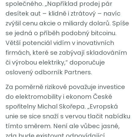
společného. „Například prodej pár
desítek aut – klidně i ztrátový – navíc
zvýšil cenu akcie o miliardy dolarů. Spíše
se jedná o příběh podobný bitcoinu.
Větší potenciál vidím v inovativních
firmách, které se zabývají skladováním
či výrobou elektriky,“ doporučuje
oslovený odborník Partners.
Za poměrně rizikové považuje investice
do elektromobility i ekonom České
spořitelny Michal Skořepa. „Evropská
unie se sice snaží s vervou tlačit nabídku
tímto směrem. Není ale vůbec jasné,
zda bude existovat odpovídající