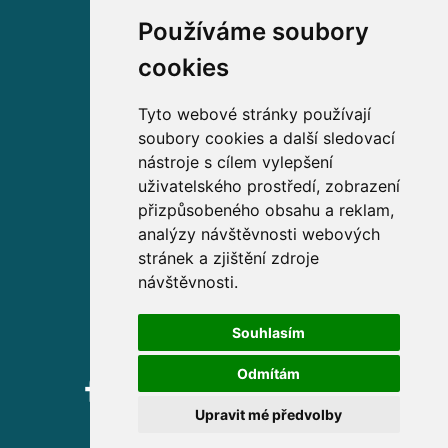
Používáme soubory
Volejte zdarma na
cookies
800 63 63 63
Tyto webové stránky používají
soubory cookies a další sledovací
Sídlo společnosti
nástroje s cílem vylepšení
uživatelského prostředí, zobrazení
Partners Financial Services, a.s.
přizpůsobeného obsahu a reklam,
Prague Gate, 4. patro,
analýzy návštěvnosti webových
Türkova 2319/5b, 149 00
stránek a zjištění zdroje
Praha 4 – Chodov
návštěvnosti.
IČ: 276 99 781
Souhlasím
Odmítám
Upravit mé předvolby