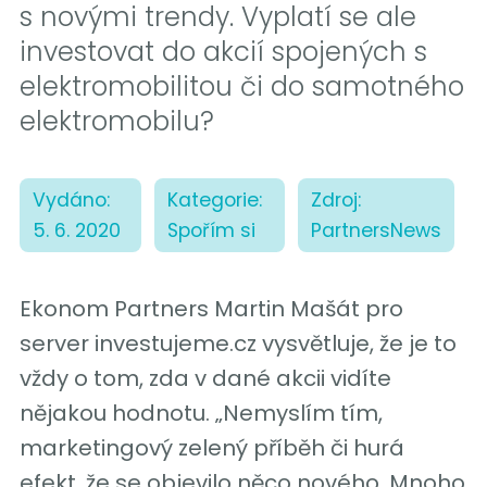
s novými trendy. Vyplatí se ale
investovat do akcií spojených s
elektromobilitou či do samotného
elektromobilu?
Vydáno:
Kategorie:
Zdroj:
5. 6. 2020
Spořím si
PartnersNews
Ekonom Partners Martin Mašát pro
server investujeme.cz vysvětluje, že je to
vždy o tom, zda v dané akcii vidíte
nějakou hodnotu. „Nemyslím tím,
marketingový zelený příběh či hurá
efekt, že se objevilo něco nového. Mnoho