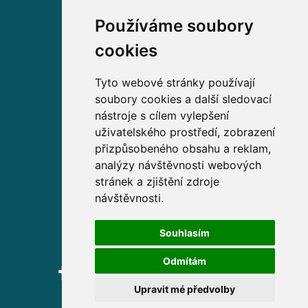
Používáme soubory
Volejte zdarma na
cookies
800 63 63 63
Tyto webové stránky používají
soubory cookies a další sledovací
Sídlo společnosti
nástroje s cílem vylepšení
uživatelského prostředí, zobrazení
Partners Financial Services, a.s.
přizpůsobeného obsahu a reklam,
Prague Gate, 4. patro,
analýzy návštěvnosti webových
Türkova 2319/5b, 149 00
stránek a zjištění zdroje
Praha 4 – Chodov
návštěvnosti.
IČ: 276 99 781
Souhlasím
Odmítám
Upravit mé předvolby