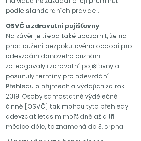
individuálně zažádat o její prominutí
podle standardních pravidel.
OSVČ a zdravotní pojišťovny
Na závěr je třeba také upozornit, že na
prodloužení bezpokutového období pro
odevzdání daňového přiznání
zareagovaly i zdravotní pojišťovny a
posunuly termíny pro odevzdání
Přehledu o příjmech a výdajích za rok
2019. Osoby samostatně výdělečně
činné [OSVČ] tak mohou tyto přehledy
odevzdat letos mimořádně až o tři
měsíce déle, to znamená do 3. srpna.