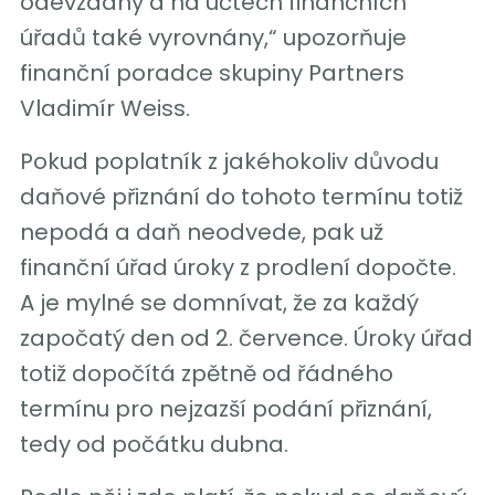
odevzdány a na účtech finančních
úřadů také vyrovnány,“ upozorňuje
finanční poradce skupiny Partners
Vladimír Weiss.
Pokud poplatník z jakéhokoliv důvodu
daňové přiznání do tohoto termínu totiž
nepodá a daň neodvede, pak už
finanční úřad úroky z prodlení dopočte.
A je mylné se domnívat, že za každý
započatý den od 2. července. Úroky úřad
totiž dopočítá zpětně od řádného
termínu pro nejzazší podání přiznání,
tedy od počátku dubna.