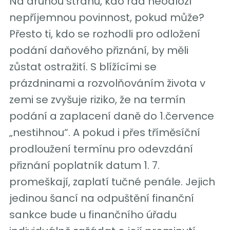
Na druhou stranu, kdo rád neodloží
nepříjemnou povinnost, pokud může?
Přesto ti, kdo se rozhodli pro odložení
podání daňového přiznání, by měli
zůstat ostražití. S blížícími se
prázdninami a rozvolňováním života v
zemi se zvyšuje riziko, že na termín
podání a zaplacení daně do 1.července
„nestihnou“. A pokud i přes tříměsíční
prodloužení termínu pro odevzdání
přiznání poplatník datum 1. 7.
promeškají, zaplatí tučné penále. Jejich
jedinou šancí na odpuštění finanční
sankce bude u finančního úřadu