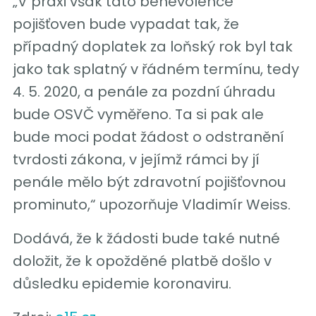
„V praxi však tato benevolence
pojišťoven bude vypadat tak, že
případný doplatek za loňský rok byl tak
jako tak splatný v řádném termínu, tedy
4. 5. 2020, a penále za pozdní úhradu
bude OSVČ vyměřeno. Ta si pak ale
bude moci podat žádost o odstranění
tvrdosti zákona, v jejímž rámci by jí
penále mělo být zdravotní pojišťovnou
prominuto,“ upozorňuje Vladimír Weiss.
Dodává, že k žádosti bude také nutné
doložit, že k opožděné platbě došlo v
důsledku epidemie koronaviru.