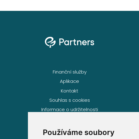
Finanční služby
Aplikace
Kontakt
Souhlas s cookies
Informace o udržitelnosti
Používáme soubory
Volejte zdarma na