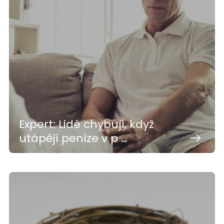
Expert: Lidé chybují, když
utápějí peníze v p …