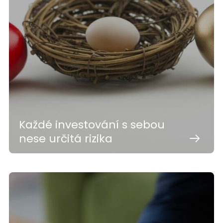
Každé investování s sebou
nese určitá rizika