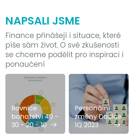
NAPSALI JSME
Finance přinášejí i situace, které
píše sám život. O své zkušenosti
se chceme podělit pro inspiraci i
ponaučení
Rovnice
Personální
bohatství 40 -
změny Dačice
30 - 20 - 10
1Q 2023