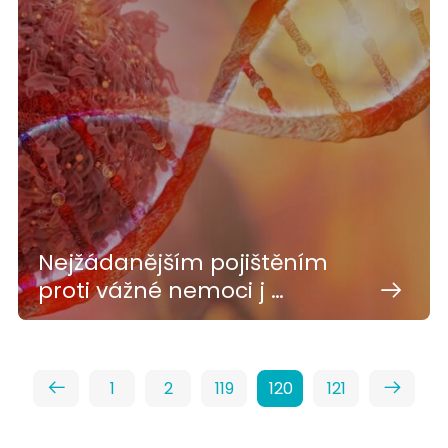
Nejžádanějším pojištěním
proti vážné nemoci j …
1
2
119
120
121