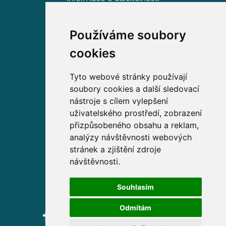
Používáme soubory
Volejte zdarma na
cookies
800 63 63 63
Tyto webové stránky používají
soubory cookies a další sledovací
Sídlo společnosti
nástroje s cílem vylepšení
uživatelského prostředí, zobrazení
Partners Financial Services, a.s.
přizpůsobeného obsahu a reklam,
Prague Gate, 4. patro,
analýzy návštěvnosti webových
Türkova 2319/5b, 149 00
stránek a zjištění zdroje
Praha 4 – Chodov
návštěvnosti.
IČ: 276 99 781
Souhlasím
Odmítám