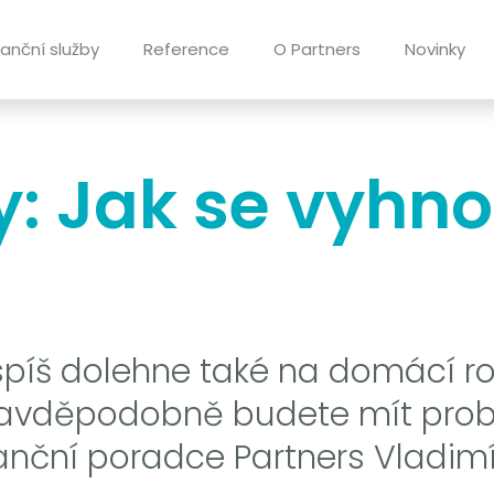
nanční služby
Reference
O Partners
Novinky
y: Jak se vyhno
spíš dolehne také na domácí r
ravděpodobně budete mít probl
inanční poradce Partners Vladimí