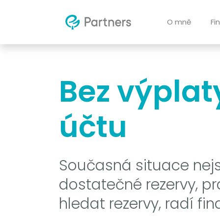
O mně
Fi
Bez výplat
účtu
Současná situace nej
dostatečné rezervy, p
hledat rezervy, radí f