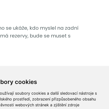
o se ukáže, kdo myslel na zadní
emá rezervy, bude se muset s
bory cookies
ices, a.s.
užívají soubory cookies a další sledovací nástroje s
,
elského prostředí, zobrazení přizpůsobeného obsahu
00
těvnosti webových stránek a zjištění zdroje