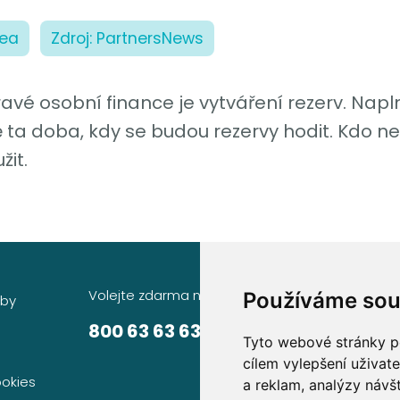
dea
Zdroj: PartnersNews
é osobní finance je vytváření rezerv. Napln
ě ta doba, kdy se budou rezervy hodit. Kdo n
it.
Volejte zdarma na
Sídlo společnosti
Používáme sou
žby
Partners Financial Serv
800 63 63 63
Tyto webové stránky po
Prague Gate, 4. patro
cílem vylepšení uživat
Türkova 2319/5b, 149 
ookies
a reklam, analýzy návš
Praha 4 – Chodov