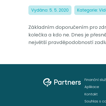
Vydáno: 5. 5. 2020
Kategorie: Vi
Základním doporučením pro zdrav
kolečka a kdo ne. Dnes je přesn
největší pravděpodobností zadluž
Finanční slu
Aplikace
Kontakt
Souhlas s c