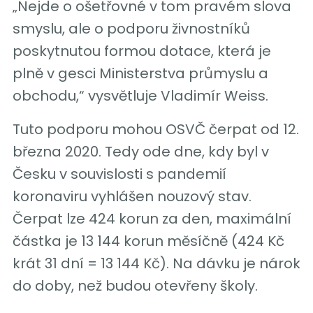
„Nejde o ošetřovné v tom pravém slova
smyslu, ale o podporu živnostníků
poskytnutou formou dotace, která je
plně v gesci Ministerstva průmyslu a
obchodu,“ vysvětluje Vladimír Weiss.
Tuto podporu mohou OSVČ čerpat od 12.
března 2020. Tedy ode dne, kdy byl v
Česku v souvislosti s pandemií
koronaviru vyhlášen nouzový stav.
Čerpat lze 424 korun za den, maximální
částka je 13 144 korun měsíčně (424 Kč
krát 31 dní = 13 144 Kč). Na dávku je nárok
do doby, než budou otevřeny školy.