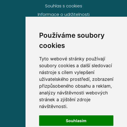
Souhlas s cookies
Informace o udržitelnosti
Používáme soubory
Volejte zdarma na
cookies
800 63 63 63
Tyto webové stránky používají
soubory cookies a další sledovací
Sídlo společnosti
nástroje s cílem vylepšení
uživatelského prostředí, zobrazení
Partners Financial Services, a.s.
přizpůsobeného obsahu a reklam,
Prague Gate, 4. patro,
analýzy návštěvnosti webových
Türkova 2319/5b, 149 00
stránek a zjištění zdroje
Praha 4 – Chodov
návštěvnosti.
IČ: 276 99 781
Souhlasím