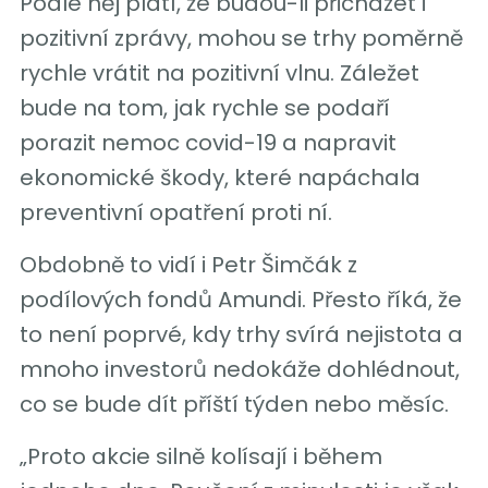
Podle něj platí, že budou-li přicházet i
pozitivní zprávy, mohou se trhy poměrně
rychle vrátit na pozitivní vlnu. Záležet
bude na tom, jak rychle se podaří
porazit nemoc covid-19 a napravit
ekonomické škody, které napáchala
preventivní opatření proti ní.
Obdobně to vidí i Petr Šimčák z
podílových fondů Amundi. Přesto říká, že
to není poprvé, kdy trhy svírá nejistota a
mnoho investorů nedokáže dohlédnout,
co se bude dít příští týden nebo měsíc.
„Proto akcie silně kolísají i během