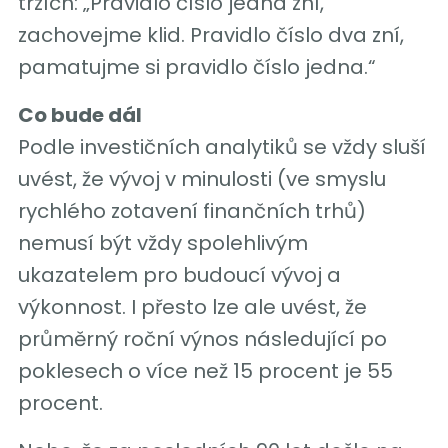
trzích: „Pravidlo číslo jedna zní,
zachovejme klid. Pravidlo číslo dva zní,
pamatujme si pravidlo číslo jedna.“
Co bude dál
Podle investičních analytiků se vždy sluší
uvést, že vývoj v minulosti (ve smyslu
rychlého zotavení finančních trhů)
nemusí být vždy spolehlivým
ukazatelem pro budoucí vývoj a
výkonnost. I přesto lze ale uvést, že
průměrný roční výnos následující po
poklesech o více než 15 procent je 55
procent.