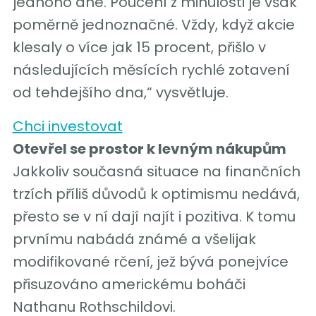
jednoho dne. Poučení z minulosti je však
poměrně jednoznačné. Vždy, když akcie
klesaly o více jak 15 procent, přišlo v
následujících měsících rychlé zotavení
od tehdejšího dna,“ vysvětluje.
Chci investovat
Otevřel se prostor k levným nákupům
Jakkoliv současná situace na finančních
trzích příliš důvodů k optimismu nedává,
přesto se v ní dají najít i pozitiva. K tomu
prvnímu nabádá známé a všelijak
modifikované rčení, jež bývá ponejvíce
přisuzováno americkému boháči
Nathanu Rothschildovi.