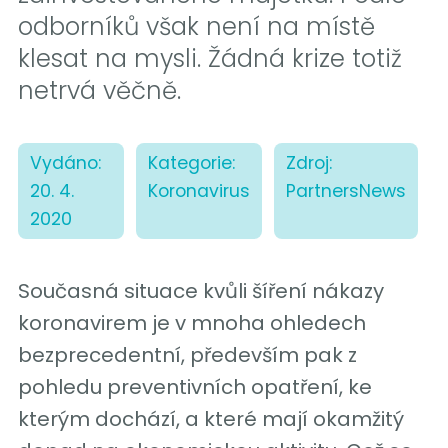
odborníků však není na místě
klesat na mysli. Žádná krize totiž
netrvá věčně.
Vydáno:
Kategorie:
Zdroj:
20. 4.
Koronavirus
PartnersNews
2020
Současná situace kvůli šíření nákazy
koronavirem je v mnoha ohledech
bezprecedentní, především pak z
pohledu preventivních opatření, ke
kterým dochází, a které mají okamžitý