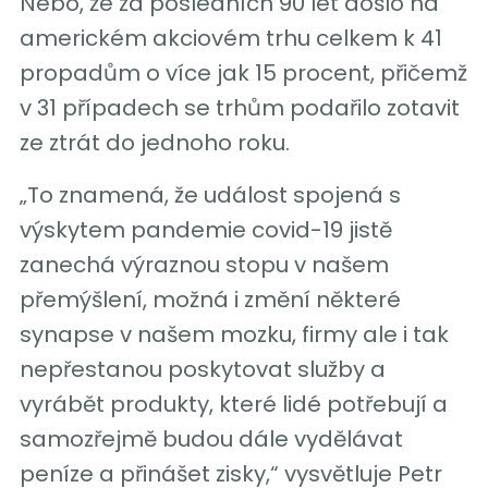
Nebo, že za posledních 90 let došlo na
americkém akciovém trhu celkem k 41
propadům o více jak 15 procent, přičemž
v 31 případech se trhům podařilo zotavit
ze ztrát do jednoho roku.
„To znamená, že událost spojená s
výskytem pandemie covid-19 jistě
zanechá výraznou stopu v našem
přemýšlení, možná i změní některé
synapse v našem mozku, firmy ale i tak
nepřestanou poskytovat služby a
vyrábět produkty, které lidé potřebují a
samozřejmě budou dále vydělávat
peníze a přinášet zisky,“ vysvětluje Petr