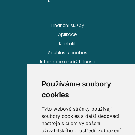
Finanční služby
Aplikace
Kontakt
Souhlas s cookies
Informace o udržitelnosti
Používáme soubory
Volejte zdarma na
cookies
800 63 63 63
Tyto webové stránky používají
soubory cookies a další sledovací
Sídlo společnosti
nástroje s cílem vylepšení
uživatelského prostředí, zobrazení
Partners Financial Services, a.s.