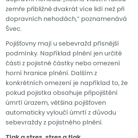
zemře přibližně dvakrát více lidí než při
dopravních nehodách,“ poznamenává
Švec.
Pojišťovny mají u sebevražd přísnější
podmínky. Například plnění jen určité
části z pojistné částky nebo omezení
horní hranice plnění. Dalším z
konkrétních omezení je například to, že
pokud pojistka obsahuje připojištění
úmrtí úrazem, většina pojišťoven
automaticky vyloučí úmrtí z důvodu
sebevraždy z pojistného plnění.
Tlak a stres, stres a tlak