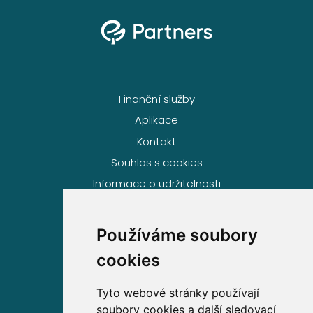
Finanční služby
Aplikace
Kontakt
Souhlas s cookies
Informace o udržitelnosti
Používáme soubory
Volejte zdarma na
cookies
800 63 63 63
Tyto webové stránky používají
soubory cookies a další sledovací