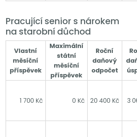
Pracující senior s nárokem
na starobní důchod
Maximální
Vlastní
Roční
Ro
státní
měsíční
daňový
da
měsíční
příspěvek
odpočet
ús
příspěvek
1 700 Kč
0 Kč
20 400 Kč
3 0