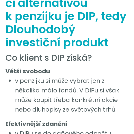
či alternativou
k penzijku je DIP, tedy
Dlouhodobý
investiční produkt
Co klient s DIP získá?
Větší svobodu
v penzijku si může vybrat jen z
několika málo fondů. V DIPu si však
může koupit třeba konkrétní akcie
nebo dluhopisy ze světových trhů
Efektivnější zdanění
v DIPu se do daňového odpočtu