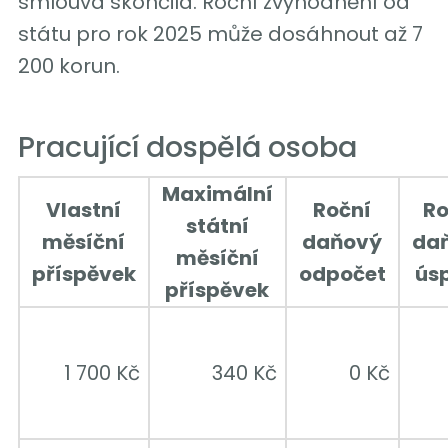
smlouva skončila. Roční zvýhodnění od
státu pro rok 2025 může dosáhnout až 7
200 korun.
Pracující dospělá osoba
Maximální
Vlastní
Roční
Ro
státní
měsíční
daňový
da
měsíční
příspěvek
odpočet
ús
příspěvek
1 700 Kč
340 Kč
0 Kč